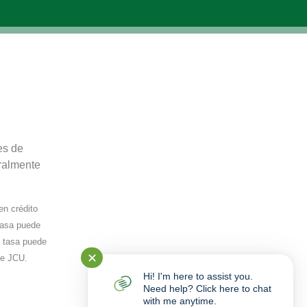
es de
ralmente
en crédito
tasa puede
La tasa puede
✕
de JCU.
Hi! I'm here to assist you.
Need help? Click here to chat
with me anytime.