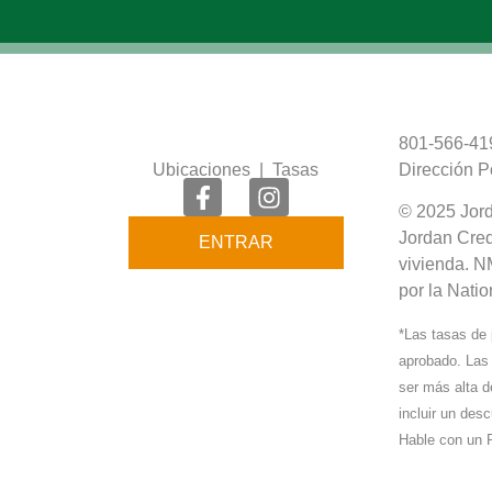
801-566-41
Ubicaciones
|
Tasas
Dirección P
© 2025 Jord
Jordan Cred
ENTRAR
vivienda. N
por la Nati
*Las tasas de 
aprobado. Las
ser más alta de
incluir un de
Hable con un 