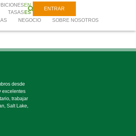
UBICIONES
EN
ENTRAR
TASAS
ES
CAS
NEGOCIO
SOBRE NOSOTROS
mbros desde
y excelentes
tario, trabajar
n, Salt Lake,